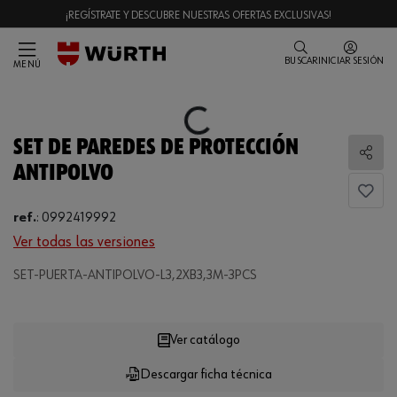
¡REGÍSTRATE Y DESCUBRE NUESTRAS OFERTAS EXCLUSIVAS!
BUSCAR
INICIAR SESIÓN
MENÚ
Loading...
SET DE PAREDES DE PROTECCIÓN
Comp
ANTIPOLVO
ref.
:
0992419992
Ver todas las versiones
Loading...
SET-PUERTA-ANTIPOLVO-L3,2XB3,3M-3PCS
Ver catálogo
Descargar ficha técnica
CANTIDAD
UE