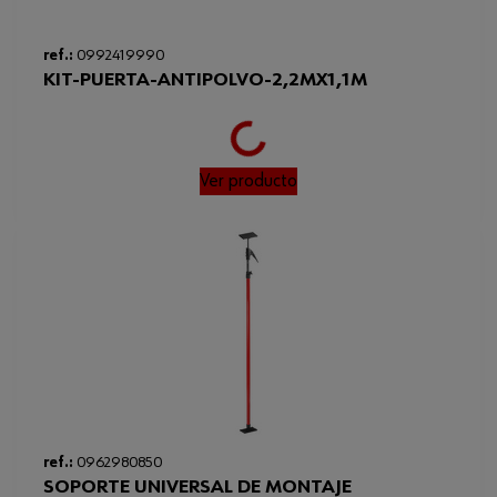
Vida útil desde la producción
24 mes
Duración de uso máxima
7 d
ref.:
0992419990
KIT-PUERTA-ANTIPOLVO-2,2MX1,1M
Longitud de la cinta adhesiva
7 m
Loading...
Temperatura de procesamiento
15 °C
mínima
Ver producto
Anchura de pasillo
1.1 m
Código del sistema armonizado
560312900900
Peso del producto (por artículo)
1153.000 g
Altura
3.2 m
Ancho de la cinta adhesiva
38 mm
24 mes / a 20°C y una
Vida útil desde la
producción/condiciones
humedad del 50 %
ref.:
0962980850
SOPORTE UNIVERSAL DE MONTAJE