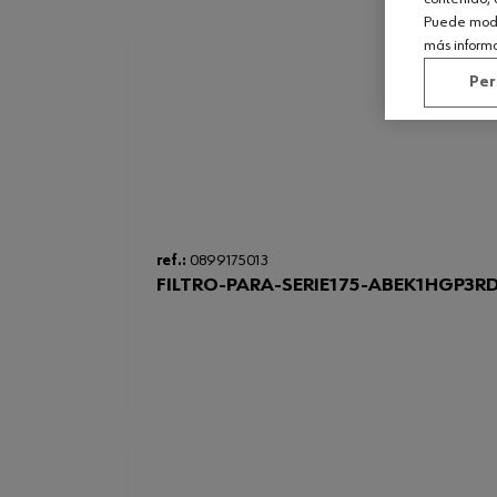
Puede modif
más inform
Per
ref.:
0899175013
FILTRO-PARA-SERIE175-ABEK1HGP3R