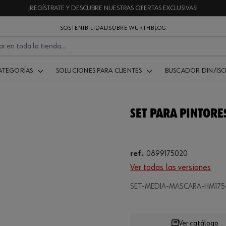
¡REGÍSTRATE Y DESCUBRE NUESTRAS OFERTAS EXCLUSIVAS!
SOSTENIBILIDAD
SOBRE WÜRTH
BLOG
ATEGORÍAS
SOLUCIONES PARA CLIENTES
BUSCADOR DIN/IS
SET PARA PINTORE
ref.
:
0899175020
Ver todas las versiones
Loading...
SET-MEDIA-MASCARA-HM175
Ver catálogo