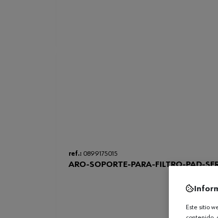
ref.:
0899175015
ARO-SOPORTE-PARA-FILTRO-PAD-SER
Infor
Este sitio 
contenido, 