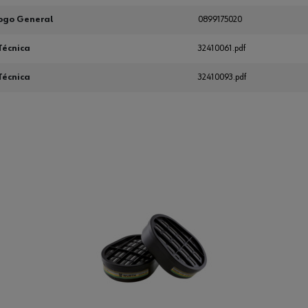
ogo General
0899175020
Técnica
32410061.pdf
Técnica
32410093.pdf