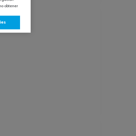
omo obtener
ies