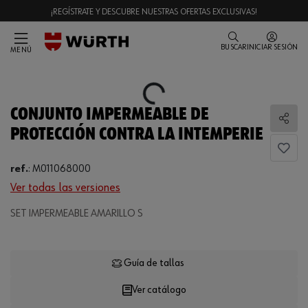
¡REGÍSTRATE Y DESCUBRE NUESTRAS OFERTAS EXCLUSIVAS!
BUSCAR
INICIAR SESIÓN
MENÚ
Loading...
CONJUNTO IMPERMEABLE DE
Comp
PROTECCIÓN CONTRA LA INTEMPERIE
ref.
:
M011068000
Ver todas las versiones
Loading...
SET IMPERMEABLE AMARILLO S
Guía de tallas
Ver catálogo
CANTIDAD
UE