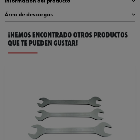
Información del producto
Área de descargas
Número de piezas
4 Uds
¡HEMOS ENCONTRADO OTROS PRODUCTOS
Peso del producto (por artículo)
820.000 g
Catálogo General
1952001388
QUE TE PUEDEN GUSTAR!