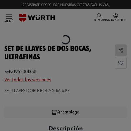
¡REGÍSTRATE Y DESCUBRE NUESTRAS OFERTAS EXCLUSIVAS!
BUSCAR
INICIAR SESIÓN
MENÚ
Loading...
SET DE LLAVES DE DOS BOCAS,
Comp
ULTRAFINAS
ref.
:
1952001388
Ver todas las versiones
SET LLAVES DOBLE BOCA SLIM 4 PZ
Loading...
Ver catálogo
CANTIDAD
Descripción
UE