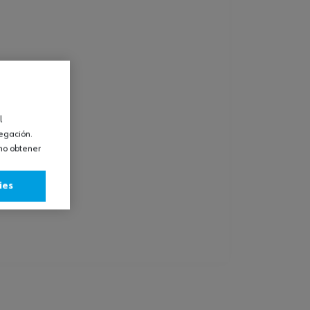
l
vegación.
omo obtener
ies