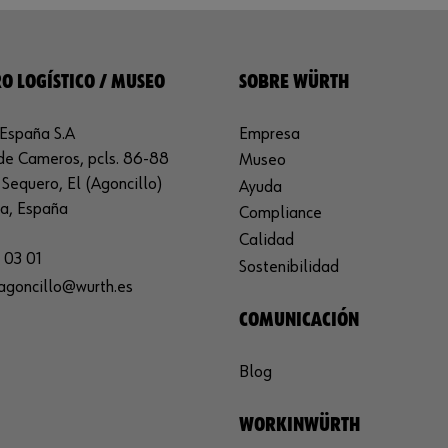
O LOGÍSTICO / MUSEO
SOBRE WÜRTH
España S.A
Empresa
de Cameros, pcls. 86-88
Museo
Sequero, El (Agoncillo)
Ayuda
ja, España
Compliance
Calidad
 03 01
Sostenibilidad
agoncillo@wurth.es
COMUNICACIÓN
Blog
WORKINWÜRTH