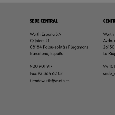
SEDE CENTRAL
CENTR
Würth España S.A
Würth 
C/Joiers 21
Avda. 
08184 Palau-solità i Plegamans
26150 
Barcelona, España
La Rio
900 901 917
94 101
Fax:
93 864 62 03
sede_
tiendawurth@wurth.es