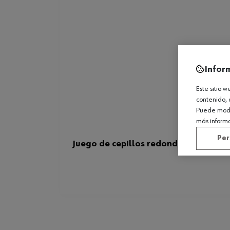
Infor
Este sitio 
contenido, 
Puede modif
más inform
Per
Juego de cepillos redondos de detall