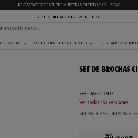
¡REGÍSTRATE Y DESCUBRE NUESTRAS OFERTAS EXCLUSIVAS!
SOSTENIBILIDAD
SOBRE WÜRTH
BLOG
ATEGORÍAS
SOLUCIONES PARA CLIENTES
BUSCADOR DIN/IS
SET DE BROCHAS C
ref.
:
069300602
Ver todas las versiones
SET-BROCHAS-DETAILING-SE
Loading
Ver catálogo