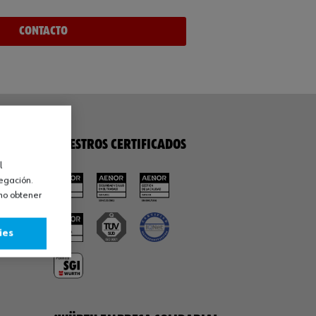
Contacto
NUESTROS CERTIFICADOS
l
vegación.
omo obtener
ies