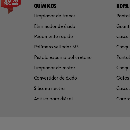
QUÍMICOS
ROPA 
Limpiador de frenos
Pantal
Eliminador de óxido
Guante
Pegamento rápido
Casco 
Polímero sellador MS
Chaque
Pistola espuma poliuretano
Pantal
Limpiador de motor
Chaque
Convertidor de óxido
Gafas 
Silicona neutra
Cascos
Aditivo para diésel
Careta