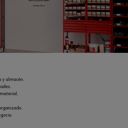
o y almacén.
dades.
material.
 organizado.
gocio.