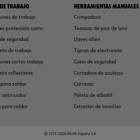
DE TRABAJO
HERRAMIENTAS MANUALES
ones de trabajo
Crimpadora
s protección cuero
Tenazas de pico de loro
de seguridad
Llaves allen
ta de trabajo
Tijeras de electricista
ones cortos trabajo
Cúter de seguridad
ta reflectante
Cortadora de azulejos
para soldar
Carracas
 antirruidos
Paleta de albañil
 para soldar
Extractor de tornillos
© 1977-2026 Würth España S.A