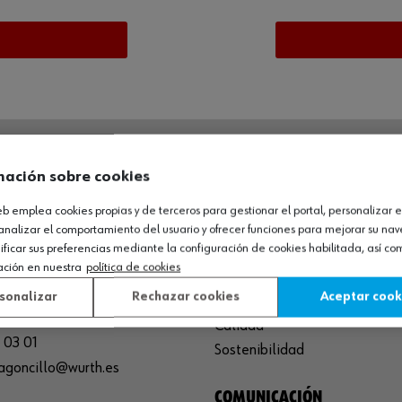
mación sobre cookies
O LOGÍSTICO / MUSEO
SOBRE WÜRTH
web emplea cookies propias y de terceros para gestionar el portal, personalizar e
España S.A
Empresa
analizar el comportamiento del usuario y ofrecer funciones para mejorar su na
icar sus preferencias mediante la configuración de cookies habilitada, así c
de Cameros, pcls. 86-88
Museo
ación en nuestra
política de cookies
Sequero, El (Agoncillo)
Ayuda
ja, España
sonalizar
Rechazar cookies
Aceptar cook
Compliance
Calidad
 03 01
Sostenibilidad
agoncillo@wurth.es
COMUNICACIÓN