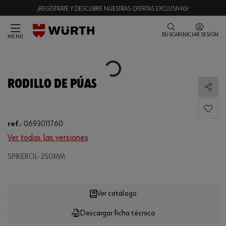
¡REGÍSTRATE Y DESCUBRE NUESTRAS OFERTAS EXCLUSIVAS!
BUSCAR
INICIAR SESIÓN
MENÚ
Loading...
RODILLO DE PÚAS
Comp
ref.
:
0693011760
Ver todas las versiones
Loading...
SPIKEROL-250MM
Ver catálogo
Descargar ficha técnica
CANTIDAD
UE