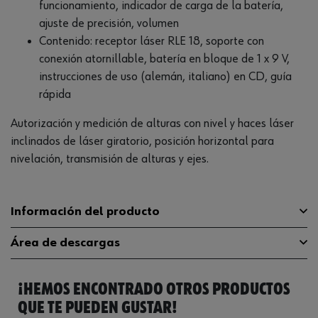
funcionamiento, indicador de carga de la batería,
ajuste de precisión, volumen
Contenido: receptor láser RLE 18, soporte con
conexión atornillable, batería en bloque de 1 x 9 V,
instrucciones de uso (alemán, italiano) en CD, guía
rápida
Autorización y medición de alturas con nivel y haces láser
inclinados de láser giratorio, posición horizontal para
nivelación, transmisión de alturas y ejes.
Información del producto
Área de descargas
Precisión de medición
+/- 1,5 mm
Tipo de batería
¡HEMOS ENCONTRADO OTROS PRODUCTOS
Catálogo General
5709300453
Álcali
recargable/batería
QUE TE PUEDEN GUSTAR!