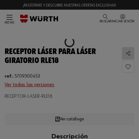
¡REGÍSTRATE Y DESCUBRE NUESTRAS OFERTAS EXCLUSIVAS!
BUSCAR
INICIAR SESIÓN
MENÚ
Loading...
RECEPTOR LÁSER PARA LÁSER
Comp
GIRATORIO RLE18
ref.
:
5709300453
Ver todas las versiones
RECEPTOR-LASER-RLE18
Loading...
Ver catálogo
CANTIDAD
Descripción
UE