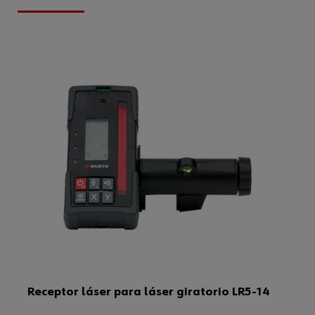
Batería recargable/batería
No
instalada permanentemente
Material
PLA
Rango de trabajo mínimo
200 m
Batería recargable/duración de la
20 h
batería
Clase de protección IP
IP 44
Sistema de desconexión
Sí
automático
Mostrar
LED
WEEE (devolución de los residuos
6
de aparatos eléctricos y el
Material de la carcasa
Plástico
Receptor láser para láser giratorio LR5-14
Número de las baterías
1 Uds
recargables/baterías