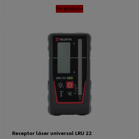
Ver producto
Designación de la batería
Bloque 9 V
Ángulo de recepción
45 grados
Rango de recepción
46 mm
Peso de la batería
45 g
recargable/batería
Peso del producto (por artículo)
460.000 g
Altura (pantalla)
46 mm
Receptor láser universal LRU 22