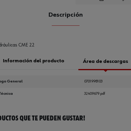
Descripción
CANTIDAD
UE
hidráulicas CME 22
Información del producto
Área de descargas
ogo General
0701998103
Técnica
32409679.pdf
UCTOS QUE TE PUEDEN GUSTAR!