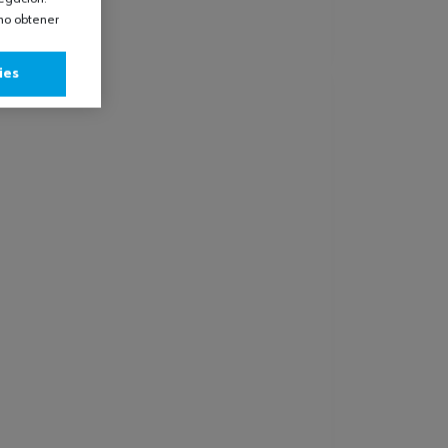
omo obtener
ies