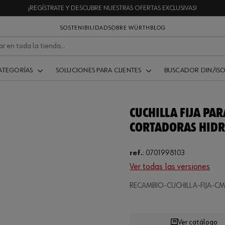
¡REGÍSTRATE Y DESCUBRE NUESTRAS OFERTAS EXCLUSIVAS!
SOSTENIBILIDAD
SOBRE WÜRTH
BLOG
ATEGORÍAS
SOLUCIONES PARA CLIENTES
BUSCADOR DIN/IS
CUCHILLA FIJA PA
CORTADORAS HIDR
ref.
:
0701998103
Ver todas las versiones
Loading...
RECAMBIO-CUCHILLA-FIJA-C
Ver catálogo