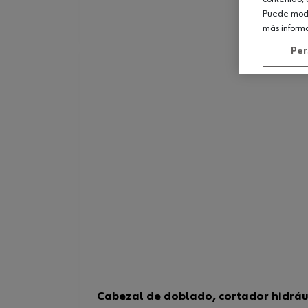
Puede modif
más inform
Per
Cabezal de doblado, cortador hidráu