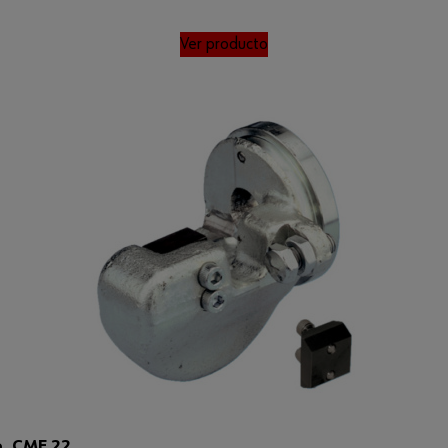
Ver producto
o, CME 22