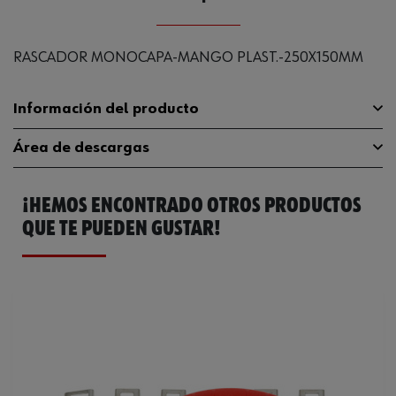
RASCADOR MONOCAPA-MANGO PLAST.-250X150MM
Información del producto
Área de descargas
Material
Acero C
¡HEMOS ENCONTRADO OTROS PRODUCTOS
Longitud
150 mm
Catálogo General
0714942905
QUE TE PUEDEN GUSTAR!
Anchura
250 mm
Material de la empuñadura
PS
Peso del producto (por artículo)
465.000 g