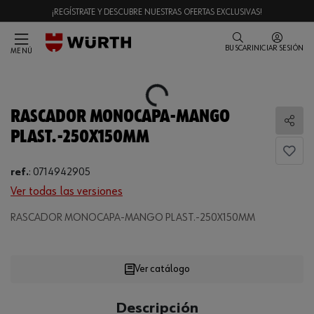
¡REGÍSTRATE Y DESCUBRE NUESTRAS OFERTAS EXCLUSIVAS!
BUSCAR
INICIAR SESIÓN
MENÚ
Loading...
RASCADOR MONOCAPA-MANGO
Comp
PLAST.-250X150MM
ref.
:
0714942905
Ver todas las versiones
RASCADOR MONOCAPA-MANGO PLAST.-250X150MM
Loading...
Ver catálogo
CANTIDAD
Descripción
UE