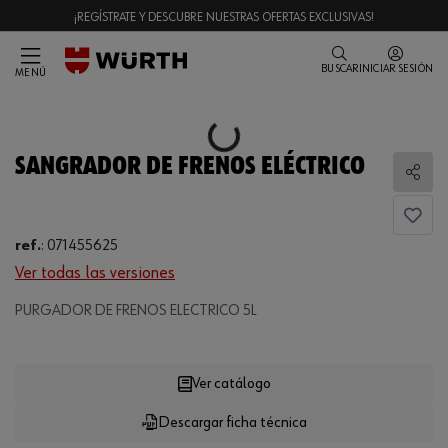
¡REGÍSTRATE Y DESCUBRE NUESTRAS OFERTAS EXCLUSIVAS!
BUSCAR
INICIAR SESIÓN
MENÚ
Loading...
SANGRADOR DE FRENOS ELÉCTRICO
Comp
ref.
:
071455625
Ver todas las versiones
PURGADOR DE FRENOS ELECTRICO 5L
Loading...
Ver catálogo
Descargar ficha técnica
CANTIDAD
UE