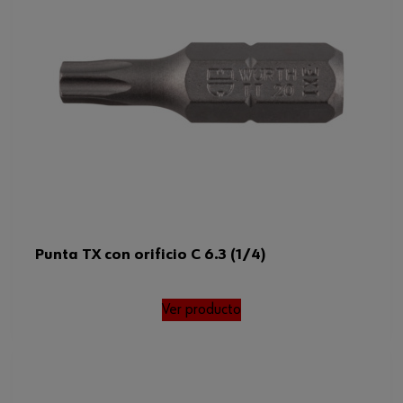
Torx externo
Tipo de accionamiento
Hexágono exterior
Código del sistema armonizado
82079030000
Peso del producto (por artículo)
5.300 g
Punta TX con orificio C 6.3 (1/4)
Ver producto