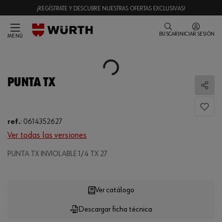
¡REGÍSTRATE Y DESCUBRE NUESTRAS OFERTAS EXCLUSIVAS!
BUSCAR
INICIAR SESIÓN
MENÚ
Loading...
PUNTA TX
Comp
ref.
:
0614352627
Ver todas las versiones
PUNTA TX INVIOLABLE 1/4 TX 27
Loading...
Ver catálogo
Descargar ficha técnica
CANTIDAD
UE