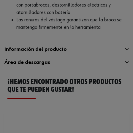
con portabrocas, destornilladores eléctricos y
atornilladores con batería
Las ranuras del vástago garantizan que la broca se
mantenga firmemente en la herramienta
Información del producto
Área de descargas
Material
ST
¡HEMOS ENCONTRADO OTROS PRODUCTOS
Tipo de punta
TX con orificio
Catálogo General
0614352627
QUE TE PUEDEN GUSTAR!
Longitud
25 mm
Ficha Técnica
32408711.pdf
Accionamiento
C 6.3 (1/4 pulgadas)
Ficha Técnica
32408713.pdf
Tamaño de la punta
TX27
Diámetro nominal máximo del
4.99 mm