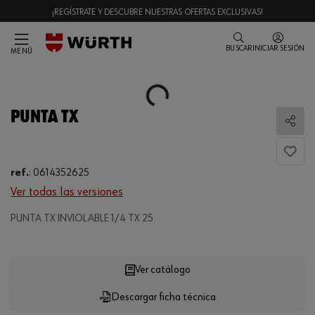
¡REGÍSTRATE Y DESCUBRE NUESTRAS OFERTAS EXCLUSIVAS!
BUSCAR
INICIAR SESIÓN
MENÚ
Loading...
PUNTA TX
Comp
ref.
:
0614352625
Ver todas las versiones
PUNTA TX INVIOLABLE 1/4 TX 25
Loading...
Ver catálogo
Descargar ficha técnica
CANTIDAD
UE