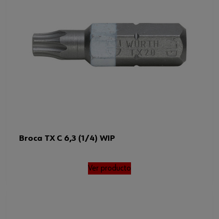
Torx externo
Tipo de accionamiento
Hexágono exterior
Código del sistema armonizado
82079030000
Peso del producto (por artículo)
6.000 g
Broca TX C 6,3 (1/4) WIP
Ver producto