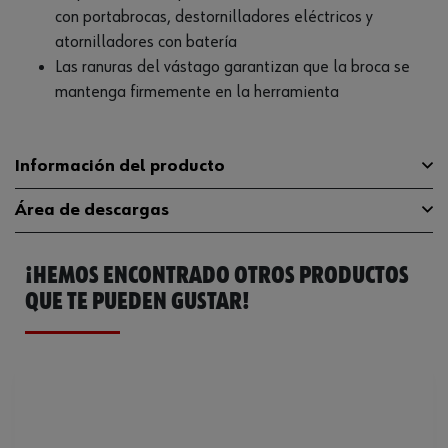
con portabrocas, destornilladores eléctricos y
atornilladores con batería
Las ranuras del vástago garantizan que la broca se
mantenga firmemente en la herramienta
Información del producto
Área de descargas
Material
ST
¡HEMOS ENCONTRADO OTROS PRODUCTOS
Tipo de punta
TX con orificio
Catálogo General
0614352625
QUE TE PUEDEN GUSTAR!
Longitud
25 mm
Ficha Técnica
32408711.pdf
Accionamiento
C 6.3 (1/4 pulgadas)
Ficha Técnica
32408713.pdf
Tamaño de la punta
TX25
Diámetro nominal máximo del
4.43 mm