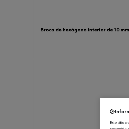
Broca de hexágono interior de 10 m
Infor
Este sitio 
contenido, 