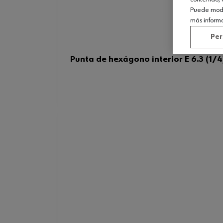
Puede modif
más inform
Per
Punta de hexágono interior E 6.3 (1