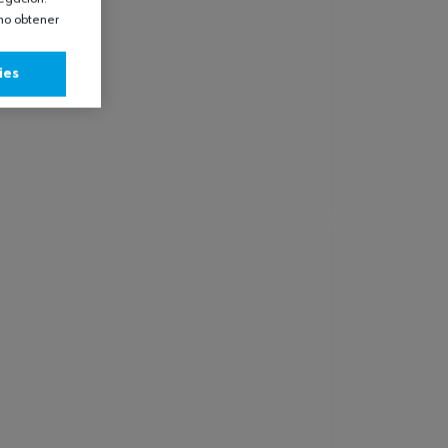
omo obtener
ies