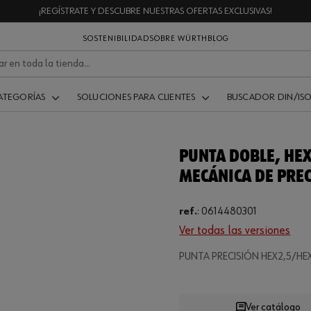
¡REGÍSTRATE Y DESCUBRE NUESTRAS OFERTAS EXCLUSIVAS!
SOSTENIBILIDAD
SOBRE WÜRTH
BLOG
ATEGORÍAS
SOLUCIONES PARA CLIENTES
BUSCADOR DIN/IS
PUNTA DOBLE, HE
MECÁNICA DE PREC
ref.
:
0614480301
Ver todas las versiones
PUNTA PRECISIÓN HEX2,5/H
Loading...
Ver catálogo