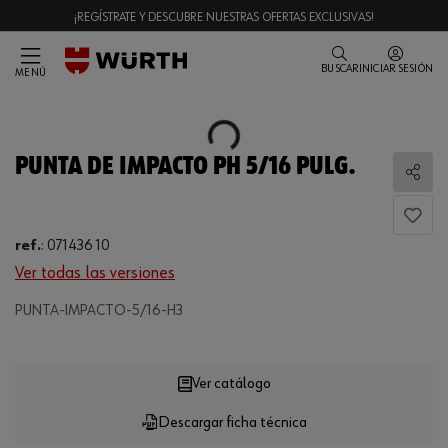
¡REGÍSTRATE Y DESCUBRE NUESTRAS OFERTAS EXCLUSIVAS!
BUSCAR
INICIAR SESIÓN
MENÚ
Loading...
PUNTA DE IMPACTO PH 5/16 PULG.
Comp
ref.
:
071436 10
Ver todas las versiones
Loading...
PUNTA-IMPACTO-5/16-H3
Ver catálogo
Descargar ficha técnica
CANTIDAD
UE