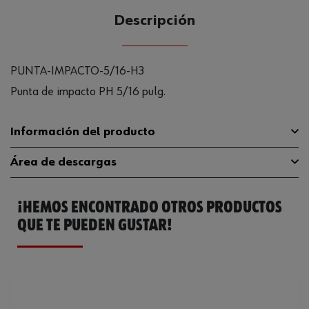
Descripción
PUNTA-IMPACTO-5/16-H3
Punta de impacto PH 5/16 pulg.
Información del producto
Área de descargas
Material
ST
¡HEMOS ENCONTRADO OTROS PRODUCTOS
Tipo de punta
PH
Catálogo General
07143610
QUE TE PUEDEN GUSTAR!
Longitud
32 mm
Ficha Técnica
32408661.pdf
Accionamiento
5/16 pulgadas
Tamaño de la punta
PH3