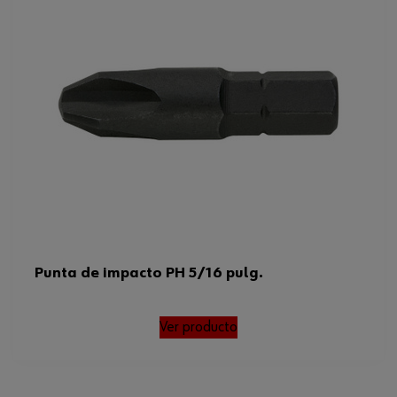
Tipo de accionamiento
Hexágono exterior
Código del sistema armonizado
82079030000
Peso del producto (por artículo)
11.258 g
Punta de impacto PH 5/16 pulg.
Ver producto