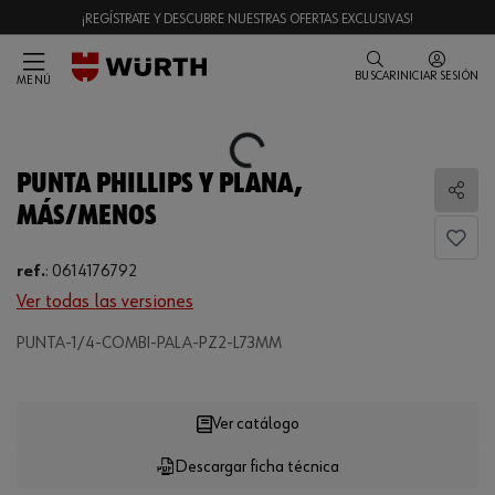
¡REGÍSTRATE Y DESCUBRE NUESTRAS OFERTAS EXCLUSIVAS!
BUSCAR
INICIAR SESIÓN
MENÚ
Loading...
PUNTA PHILLIPS Y PLANA,
Comp
MÁS/MENOS
ref.
:
0614176792
Ver todas las versiones
PUNTA-1/4-COMBI-PALA-PZ2-L73MM
Loading...
Ver catálogo
Descargar ficha técnica
CANTIDAD
UE