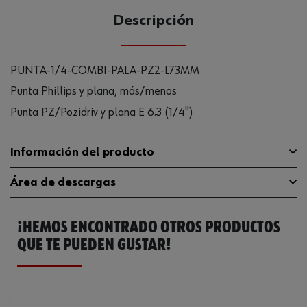
Descripción
PUNTA-1/4-COMBI-PALA-PZ2-L73MM
Punta Phillips y plana, más/menos
Punta PZ/Pozidriv y plana E 6.3 (1/4")
Información del producto
Área de descargas
Material
ST
¡HEMOS ENCONTRADO OTROS PRODUCTOS
Tipo de punta
PZ + ranura
Catálogo General
0614176792
QUE TE PUEDEN GUSTAR!
Longitud
73 mm
Ficha Técnica
32408708.pdf
Accionamiento
E 6.3 (1/4 pulgadas)