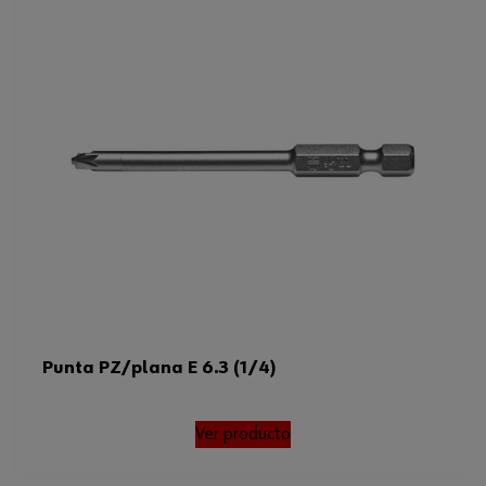
Tamaño de la punta
PZ2 + SLT
Tipo de accionamiento
Hexágono exterior
Código del sistema armonizado
82079030000
Peso del producto (por artículo)
15.600 g
Punta PZ/plana E 6.3 (1/4)
Ver producto