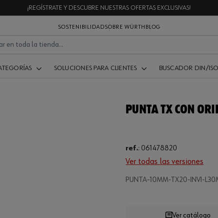
¡REGÍSTRATE Y DESCUBRE NUESTRAS OFERTAS EXCLUSIVAS!
SOSTENIBILIDAD
SOBRE WÜRTH
BLOG
ATEGORÍAS
SOLUCIONES PARA CLIENTES
BUSCADOR DIN/IS
PUNTA TX CON ORI
ref.
:
061478820
Ver todas las versiones
Loading...
PUNTA-10MM-TX20-INVI-L3
Ver catálogo