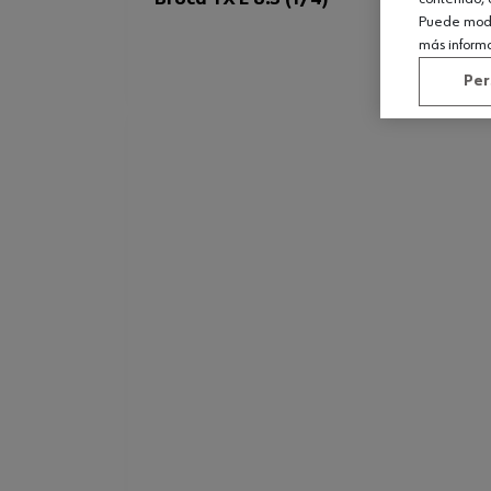
Puede modif
más inform
Per