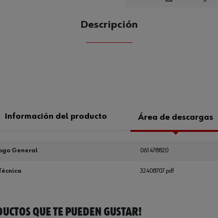
Descripción
CANTIDAD
UE
Información del producto
Área de descargas
ogo General
061478820
Técnica
32408707.pdf
UCTOS QUE TE PUEDEN GUSTAR!