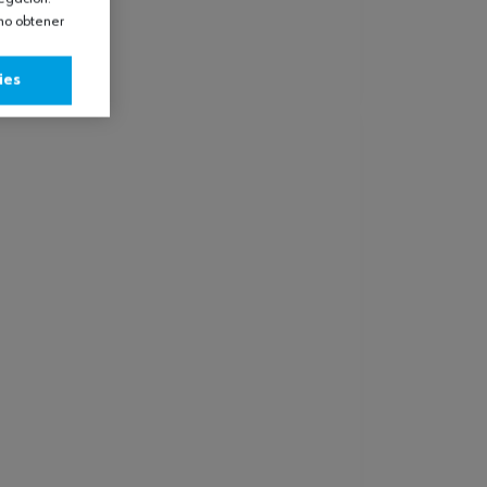
omo obtener
ies