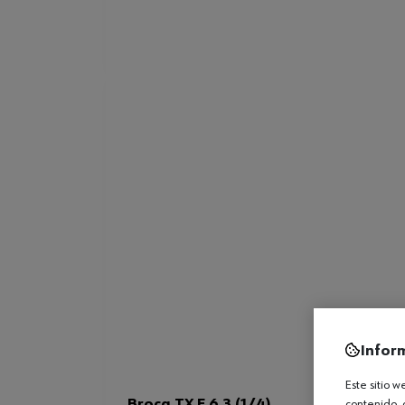
Infor
Este sitio 
Broca TX E 6.3 (1/4)
contenido, 