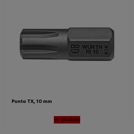
Tamaño de la punta
RI 12
Tipo de accionamiento
Hexágono exterior
Código del sistema armonizado
82079030000
Peso del producto (por artículo)
17.600 g
Punta TX, 10 mm
Ver producto