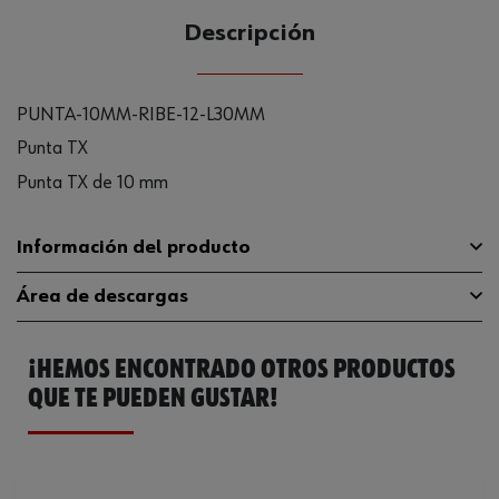
Descripción
PUNTA-10MM-RIBE-12-L30MM
Punta TX
Punta TX de 10 mm
Información del producto
Área de descargas
Material
ST
¡HEMOS ENCONTRADO OTROS PRODUCTOS
Tipo de punta
Forma de cuña
Catálogo General
0614788612
QUE TE PUEDEN GUSTAR!
Longitud
30 mm
Ficha Técnica
32408707.pdf
Accionamiento
10 mm