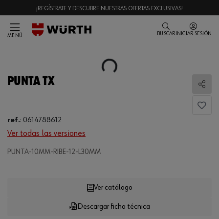
¡REGÍSTRATE Y DESCUBRE NUESTRAS OFERTAS EXCLUSIVAS!
BUSCAR
INICIAR SESIÓN
MENÚ
Loading...
PUNTA TX
Comp
ref.
:
0614788612
Ver todas las versiones
Loading...
PUNTA-10MM-RIBE-12-L30MM
Ver catálogo
Descargar ficha técnica
CANTIDAD
UE