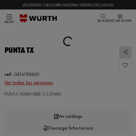
¡REGÍSTRATE Y DESCUBRE NUESTRAS OFERTAS EXCLUSIVAS!
BUSCAR
INICIAR SESIÓN
MENÚ
Loading...
PUNTA TX
Comp
ref.
:
0614788605
Ver todas las versiones
PUNTA-10MM-RIBE-5-L30MM
Loading...
Ver catálogo
Descargar ficha técnica
CANTIDAD
UE