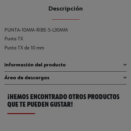
Descripción
PUNTA-10MM-RIBE-5-L30MM
Punta TX
Punta TX de 10 mm
Información del producto
Área de descargas
Material
ST
¡HEMOS ENCONTRADO OTROS PRODUCTOS
Tipo de punta
Forma de cuña
Catálogo General
0614788605
QUE TE PUEDEN GUSTAR!
Longitud
30 mm
Ficha Técnica
32408707.pdf
Accionamiento
10 mm