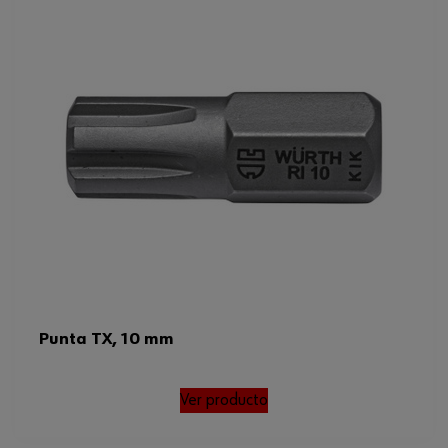
Tamaño de la punta
RI 5
Tipo de accionamiento
Hexágono exterior
Código del sistema armonizado
82079030000
Peso del producto (por artículo)
10.000 g
Punta TX, 10 mm
Ver producto