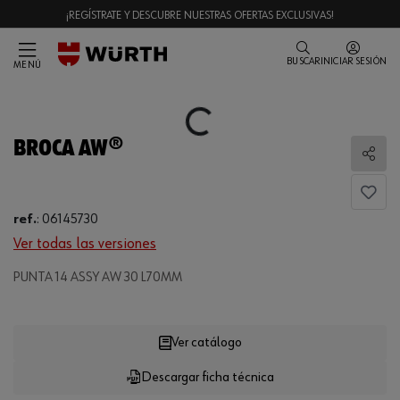
¡REGÍSTRATE Y DESCUBRE NUESTRAS OFERTAS EXCLUSIVAS!
BUSCAR
INICIAR SESIÓN
MENÚ
Loading...
BROCA AW®
Comp
ref.
:
06145730
Ver todas las versiones
Loading...
PUNTA 14 ASSY AW 30 L70MM
Ver catálogo
Descargar ficha técnica
CANTIDAD
UE