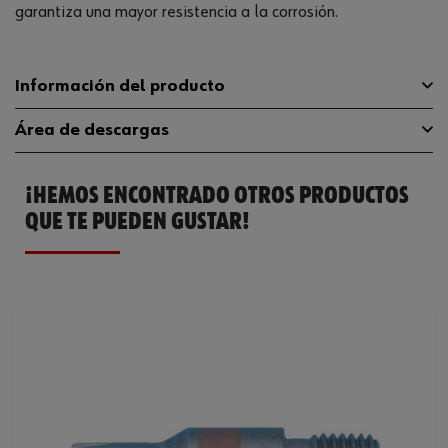
garantiza una mayor resistencia a la corrosión.
Información del producto
Área de descargas
Tipo de punta
AW
¡HEMOS ENCONTRADO OTROS PRODUCTOS
Longitud
70 mm
Catálogo General
06145730
QUE TE PUEDEN GUSTAR!
Accionamiento
E 6.3 (1/4 pulgadas)
Ficha Técnica
32408692.pdf
Tamaño de la punta
AW30
Tamaño
30
Tipo de accionamiento
Hexágono exterior
Código del sistema armonizado
82079030000
Peso del producto (por artículo)
15.120 g