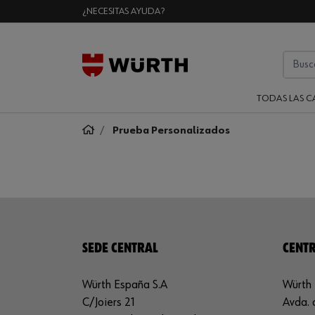
¿NECESITAS AYUDA?
TODAS LAS C
Prueba Personalizados
SEDE CENTRAL
CENTR
Würth España S.A
Würth 
C/Joiers 21
Avda. 