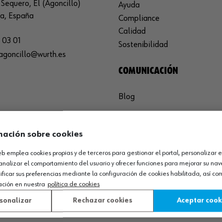
Sequero, El (Agoncillo)
Ayuda
ja, España
Compliance
Calidad
 03 01
Sostenibilidad
agoncillo@wurth.es
COMUNICACIÓN
Blog
WORKINWÜRTH
mación sobre cookies
¡Trabaja con nosotros!
web emplea cookies propias y de terceros para gestionar el portal, personalizar e
analizar el comportamiento del usuario y ofrecer funciones para mejorar su na
icar sus preferencias mediante la configuración de cookies habilitada, así c
ación en nuestra
política de cookies
sonalizar
Rechazar cookies
Aceptar cook
MÉTODOS DE PAGO
¡SÍGUENOS!