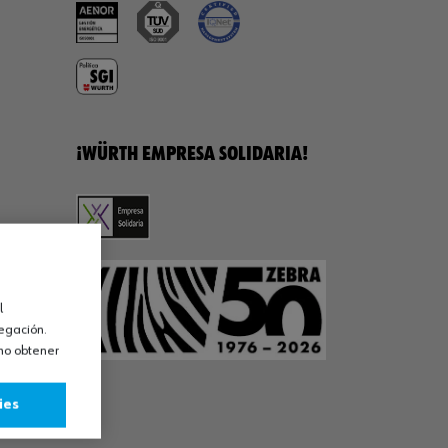
¡WÜRTH EMPRESA SOLIDARIA!
l
vegación.
omo obtener
ies