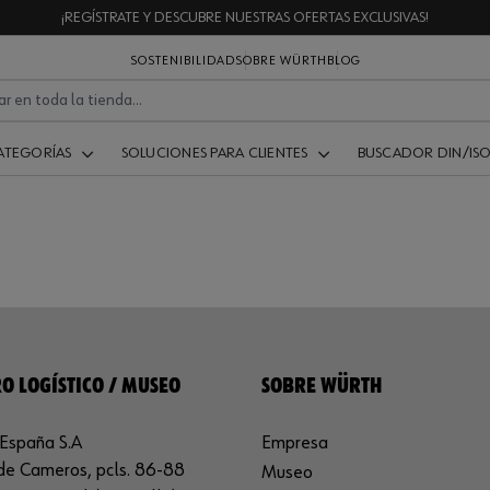
¡REGÍSTRATE Y DESCUBRE NUESTRAS OFERTAS EXCLUSIVAS!
SOSTENIBILIDAD
SOBRE WÜRTH
BLOG
ATEGORÍAS
SOLUCIONES PARA CLIENTES
BUSCADOR DIN/IS
O LOGÍSTICO / MUSEO
SOBRE WÜRTH
España S.A
Empresa
de Cameros, pcls. 86-88
Museo