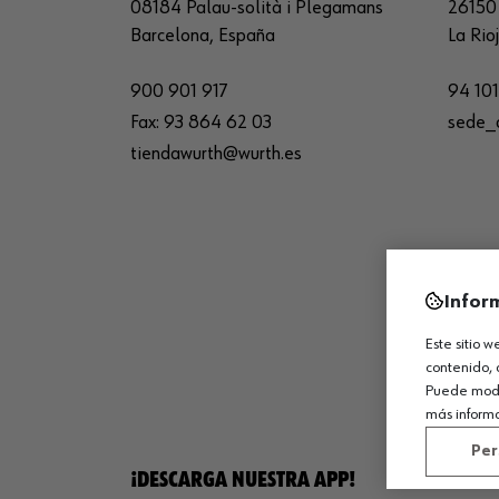
08184 Palau-solità i Plegamans
26150 
Barcelona, España
La Rio
900 901 917
94 101
Fax:
93 864 62 03
sede_
tiendawurth@wurth.es
Infor
Este sitio 
contenido, 
Puede modif
más inform
Per
¡DESCARGA NUESTRA APP!