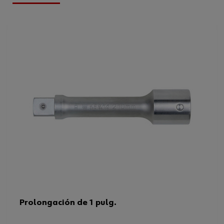
Longitud
100 mm
Accionamiento
1/4 pulgada
Diámetro exterior de la llave de
12.5 mm
vaso
Tamaño de la punta
1/4 pulgada
Dimensión de esquina del
6.35 mm
cuadradillo
Tipo de accionamiento
Cuadrado interno
Longitud en pulgadas
4 in
Peso del producto (por artículo)
43.479 g
Prolongación de 1 pulg.