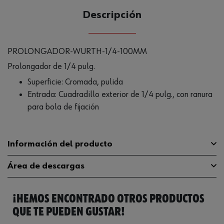
Descripción
PROLONGADOR-WURTH-1/4-100MM
Prolongador de 1/4 pulg.
Superficie: Cromada, pulida
Entrada: Cuadradillo exterior de 1/4 pulg., con ranura
para bola de fijación
Información del producto
Área de descargas
Material
ST
¡HEMOS ENCONTRADO OTROS PRODUCTOS
Superficie
VCR
Catálogo General
0713118104
QUE TE PUEDEN GUSTAR!
Tipo de punta
Cuadrado exterior
Ficha Técnica
32408789.pdf