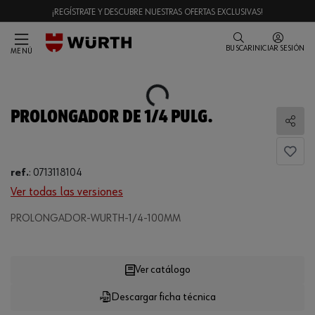
¡REGÍSTRATE Y DESCUBRE NUESTRAS OFERTAS EXCLUSIVAS!
BUSCAR
INICIAR SESIÓN
MENÚ
Loading...
PROLONGADOR DE 1/4 PULG.
Comp
ref.
:
0713118104
Ver todas las versiones
PROLONGADOR-WURTH-1/4-100MM
Loading...
Ver catálogo
Descargar ficha técnica
CANTIDAD
UE