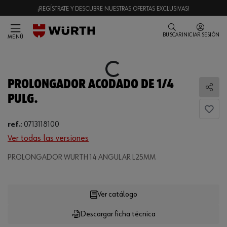
¡REGÍSTRATE Y DESCUBRE NUESTRAS OFERTAS EXCLUSIVAS!
BUSCAR
INICIAR SESIÓN
MENÚ
Loading...
PROLONGADOR ACODADO DE 1/4
Comp
PULG.
ref.
:
0713118100
Ver todas las versiones
Loading...
PROLONGADOR WURTH 14 ANGULAR L25MM
Ver catálogo
Descargar ficha técnica
CANTIDAD
UE