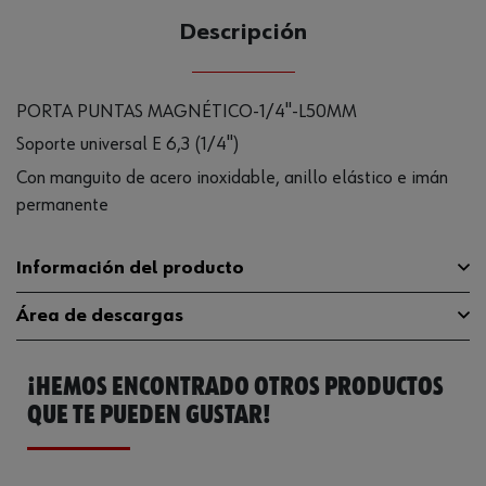
Descripción
PORTA PUNTAS MAGNÉTICO-1/4"-L50MM
Soporte universal E 6,3 (1/4")
Con manguito de acero inoxidable, anillo elástico e imán
permanente
Información del producto
Área de descargas
Material
ST
¡HEMOS ENCONTRADO OTROS PRODUCTOS
Tipo de punta
Hexágono interior
Catálogo General
0614176754
QUE TE PUEDEN GUSTAR!
Longitud
50 mm
Ficha Técnica
32408694.pdf
Accionamiento
E 6.3 (1/4 pulgadas)
Ficha Técnica
32408713.pdf