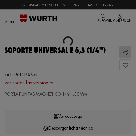
¡REGÍSTRATE Y DESCUBRE NUESTRAS OFERTAS EXCLUSIVAS!
BUSCAR
INICIAR SESIÓN
MENÚ
Loading...
SOPORTE UNIVERSAL E 6,3 (1/4")
Comp
ref.
:
0614176754
Ver todas las versiones
PORTA PUNTAS MAGNÉTICO-1/4"-L50MM
Loading...
Ver catálogo
Descargar ficha técnica
CANTIDAD
UE