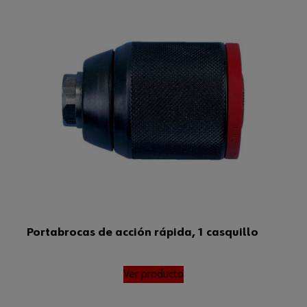
Portabrocas de acción
Tipo de portabrocas
rápida
Peso del producto (por artículo)
594.000 g
Rango de anchura mínima del
1 mm
portabrocas
Rango de anchura
1-13 mm
mínima/máxima del portabrocas
Portabrocas de acción rápida, 1 casquillo
Ver producto