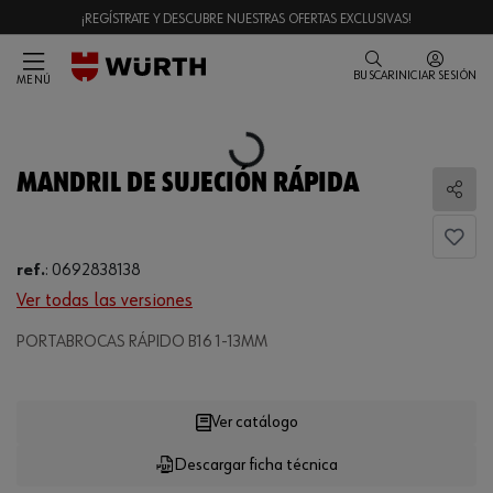
¡REGÍSTRATE Y DESCUBRE NUESTRAS OFERTAS EXCLUSIVAS!
BUSCAR
INICIAR SESIÓN
MENÚ
Loading...
MANDRIL DE SUJECIÓN RÁPIDA
Comp
ref.
:
0692838138
Ver todas las versiones
PORTABROCAS RÁPIDO B16 1-13MM
Loading...
Ver catálogo
Descargar ficha técnica
CANTIDAD
UE