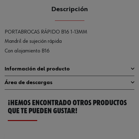
Descripción
PORTABROCAS RÁPIDO B16 1-13MM
Mandril de sujeción rápida
Con alojamiento B16
Información del producto
Área de descargas
Se puede utilizar para el trabajo
Sí
de impacto
¡HEMOS ENCONTRADO OTROS PRODUCTOS
Catálogo General
0692838138
Se puede utilizar para el giro a la
Sí
izquierda
QUE TE PUEDEN GUSTAR!
Ficha Técnica
32409543.pdf
Cono para portabrocas
B 16
Ficha Técnica
32409547.pdf
Rango de anchura máxima del
13 mm
portabrocas