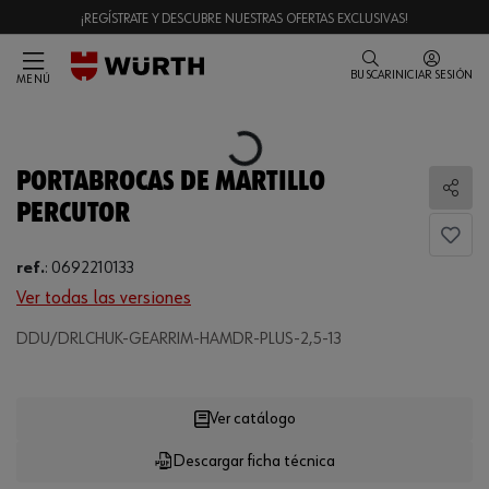
¡REGÍSTRATE Y DESCUBRE NUESTRAS OFERTAS EXCLUSIVAS!
BUSCAR
INICIAR SESIÓN
MENÚ
Loading...
PORTABROCAS DE MARTILLO
Comp
PERCUTOR
ref.
:
0692210133
Ver todas las versiones
DDU/DRLCHUK-GEARRIM-HAMDR-PLUS-2,5-13
Loading...
Ver catálogo
Descargar ficha técnica
CANTIDAD
UE