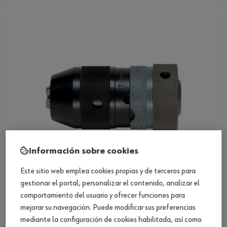
Información sobre cookies
Este sitio web emplea cookies propias y de terceros para
gestionar el portal, personalizar el contenido, analizar el
Portabrocas sin llave con pinza B16
comportamiento del usuario y ofrecer funciones para
mejorar su navegación. Puede modificar sus preferencias
mediante la configuración de cookies habilitada, así como
Ver producto