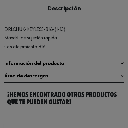
Descripción
DRLCHUK-KEYLESS-B16-(1-13)
Mandril de sujeción rápida
Con alojamiento B16
Información del producto
Área de descargas
Se puede utilizar para el trabajo
Sí
de impacto
¡HEMOS ENCONTRADO OTROS PRODUCTOS
Catálogo General
0702326004
Se puede utilizar para el giro a la
Sí
izquierda
QUE TE PUEDEN GUSTAR!
Ficha Técnica
32409543.pdf
Cono portabrocas
B 16
Ficha Técnica
32409547.pdf
Cono para portabrocas
B 16