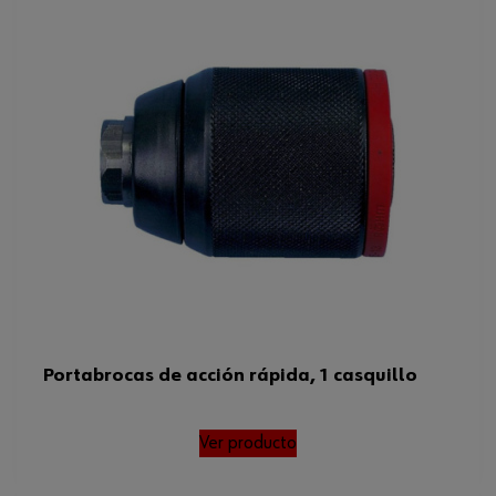
Material de las mordazas
Acero endurecido
Rango de anchura máxima del
13 mm
portabrocas
Portabrocas de acción
Tipo de portabrocas
rápida
Material del manguito
Acero
Código del sistema armonizado
84679100000
Peso del producto (por artículo)
1.000 g
Rango de anchura mínima del
1 mm
portabrocas
Portabrocas de acción rápida, 1 casquillo
Rango de anchura
1-13 mm
mínima/máxima del portabrocas
Ver producto