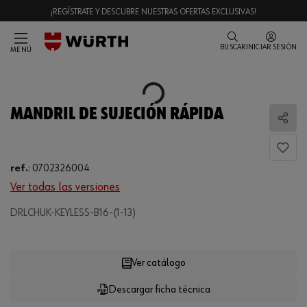
¡REGÍSTRATE Y DESCUBRE NUESTRAS OFERTAS EXCLUSIVAS!
BUSCAR
INICIAR SESIÓN
MENÚ
Loading...
MANDRIL DE SUJECIÓN RÁPIDA
Comp
ref.
:
0702326004
Ver todas las versiones
DRLCHUK-KEYLESS-B16-(1-13)
Loading...
Ver catálogo
Descargar ficha técnica
CANTIDAD
UE