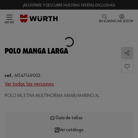
¡REGÍSTRATE Y DESCUBRE NUESTRAS OFERTAS EXCLUSIVAS!
BUSCAR
INICIAR SESIÓN
MENÚ
Loading...
POLO MANGA LARGA
Comp
ref.
:
M547149003
Ver todas las versiones
POLO ML ETNA MULTINORMA AMAR/MARINO XL
Loading...
Guía de tallas
Ver catálogo
CANTIDAD
UE