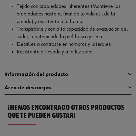
Tejido con propiedades inherentes (Mantiene las
propiedades hasta el final de la vida útil de la
prenda) y resistente a la llama.
Transpirable y con alta capacidad de evacuación del
sudor, manteniendo la piel fresca y seca.
Detalles a contraste en hombros y laterales.
Resistente al lavado y a la luz solar.
Información del producto
Área de descargas
60% poliéster, 39%
Material
algodón, 1 % fibra
antiestática
¡HEMOS ENCONTRADO OTROS PRODUCTOS
Guía de tallas
guia-tallas
QUE TE PUEDEN GUSTAR!
No limpiar en secoNo
Catálogo General
M547149003
utilizar lejíaPlanchado a
Instrucciones para el cuidado
temperatura mediaSecado
Ficha Técnica
539192362.pdf
a baja temperatura