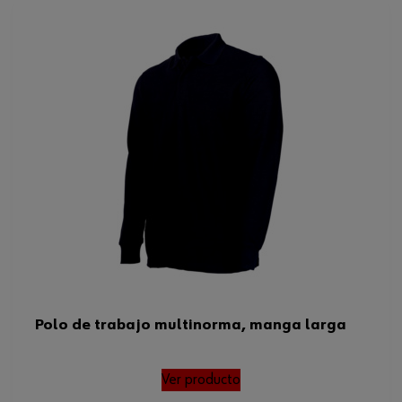
Lavable a
60°C
Amarillo fluorescenteAzul
Color
marino
Tamaño
XL
Peso del tejido por m2
210 g
Tamaño FR/ES/PT/BE
XL
Estándar EN
1149-52047161482-2
Peso del producto (por artículo)
450.000 g
ISO
11612
Polo de trabajo multinorma, manga larga
ISO 11612, EN 1149-5, EN
Normas
61482-2, EN 20471
Ver producto