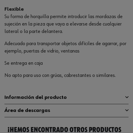
Flexible
Su forma de horquilla permite introducir las mordazas de
sujeción en la pieza que vaya a elevarse desde cualquier
lateral o la parte delantera.
Adecuado para transportar objetos difíciles de agarrar, por
ejemplo, puertas de vidrio, ventanas
Se entrega en caja
No apto para uso con grúas, cabrestantes o similares.
Información del producto
Área de descargas
Anchura máxima de fijación
100 mm
¡HEMOS ENCONTRADO OTROS PRODUCTOS
Material
ST
Catálogo General
07156746