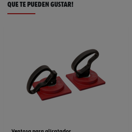
QUE TE PUEDEN GUSTAR!
Longitud
240 mm
Anchura
235 mm
Material de la empuñadura
Plástico
Peso de carga máximo
120 kg
Código del sistema armonizado
82057000000
Peso del producto (por artículo)
1072.500 g
Altura
170 mm
Anchura mínima de fijación
40 mm
Anchura mínima/máxima de
40-100 mm
fijación
Longitud x anchura
240 x 235 mm
Ventosa para alicatador