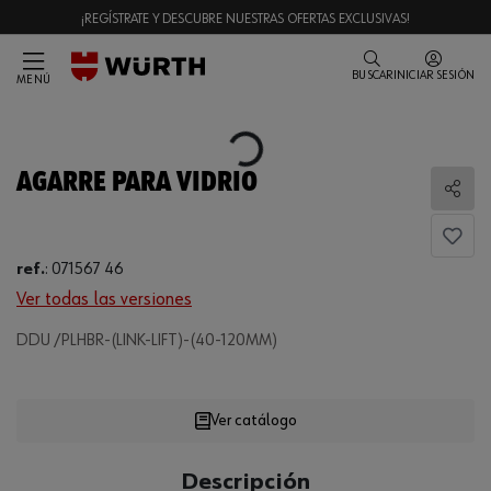
¡REGÍSTRATE Y DESCUBRE NUESTRAS OFERTAS EXCLUSIVAS!
BUSCAR
INICIAR SESIÓN
MENÚ
Loading...
AGARRE PARA VIDRIO
Comp
ref.
:
071567 46
Ver todas las versiones
DDU /PLHBR-(LINK-LIFT)-(40-120MM)
Loading...
Ver catálogo
CANTIDAD
Descripción
UE