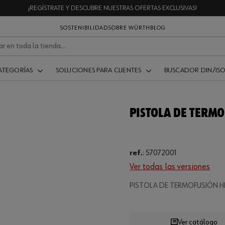
¡REGÍSTRATE Y DESCUBRE NUESTRAS OFERTAS EXCLUSIVAS!
SOSTENIBILIDAD
SOBRE WÜRTH
BLOG
ATEGORÍAS
SOLUCIONES PARA CLIENTES
BUSCADOR DIN/IS
PISTOLA DE TERMO
ref.
:
57072001
Ver todas las versiones
PISTOLA DE TERMOFUSIÓN H
Ver catálogo