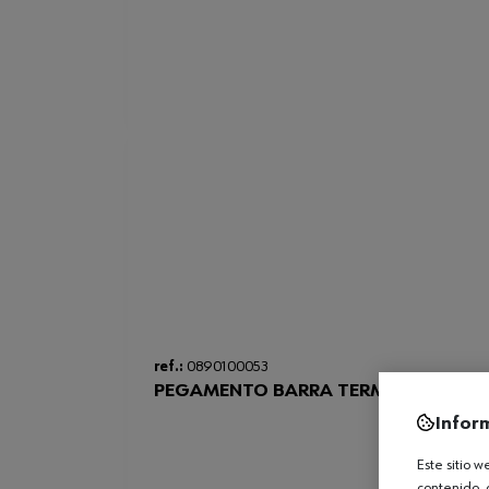
ref.:
0890100053
PEGAMENTO BARRA TERMOFUSION 1
Infor
Este sitio 
contenido, 