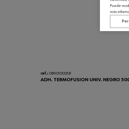
Puede modif
más inform
Per
ref.:
0890100058
ADH. TERMOFUSION UNIV. NEGRO 50