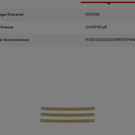
ogo General
57072001
Técnica
32409708.pdf
 instrucciones
Y120210202020000981159709