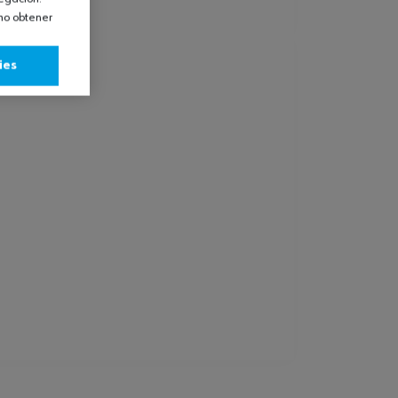
omo obtener
ies