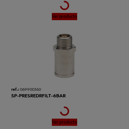
Descripción de tipo
DSS 1/2 Zoll H
Ver producto
Código del sistema armonizado
84671190000
Llaves de vaso de impacto
Accesorio adicional
de 1/2 0714 13 ...
Peso del producto (por artículo)
2688.000 g
Presión funcionamiento
6.3 bar
Altura
202 mm
Diámetro interior mínimo de la
8 mm
manguera
Loading...
ref.:
069900360
SP-PRESREDRFILT-6BAR
Par de trabajo mínimo/máximo
70-470 Nm
Par mínimo/máximo
70-569 Nm
Ver producto
Tipo de rosca x diámetro nominal
G 1/4 in
en pulgadas