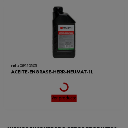
Longitud x anchura x altura
195 x 64 x 202 mm
Loading...
ref.:
08930505
ACEITE-ENGRASE-HERR-NEUMAT-1L
Ver producto