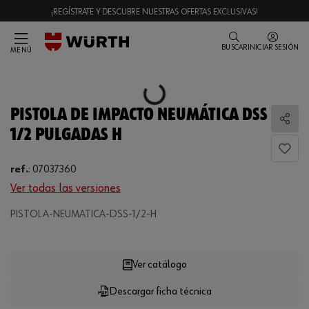
¡REGÍSTRATE Y DESCUBRE NUESTRAS OFERTAS EXCLUSIVAS!
BUSCAR
INICIAR SESIÓN
MENÚ
Loading...
PISTOLA DE IMPACTO NEUMÁTICA DSS
Comp
1/2 PULGADAS H
ref.
:
07037360
Ver todas las versiones
Loading...
PISTOLA-NEUMATICA-DSS-1/2-H
Ver catálogo
Descargar ficha técnica
CANTIDAD
UE