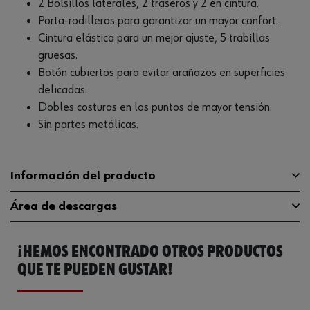
2 Bolsillos laterales, 2 traseros y 2 en cintura.
Porta-rodilleras para garantizar un mayor confort.
Cintura elástica para un mejor ajuste, 5 trabillas
gruesas.
Botón cubiertos para evitar arañazos en superficies
delicadas.
Dobles costuras en los puntos de mayor tensión.
Sin partes metálicas.
Información del producto
Área de descargas
98 % algodón, 2 % fibra
Material
antiestática
¡HEMOS ENCONTRADO OTROS PRODUCTOS
Guía de tallas
guia-tallas
Color
Azul marino
QUE TE PUEDEN GUSTAR!
Catálogo General
M403528005
Tamaño
3XL
Ficha Técnica
98470838.pdf