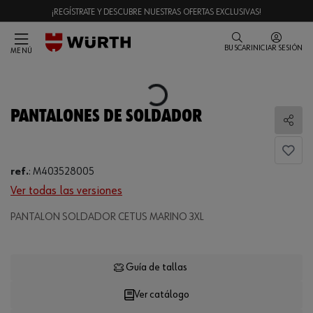
¡REGÍSTRATE Y DESCUBRE NUESTRAS OFERTAS EXCLUSIVAS!
BUSCAR
INICIAR SESIÓN
MENÚ
Loading...
PANTALONES DE SOLDADOR
Comp
ref.
:
M403528005
Ver todas las versiones
PANTALON SOLDADOR CETUS MARINO 3XL
Loading...
Guía de tallas
Ver catálogo
CANTIDAD
UE