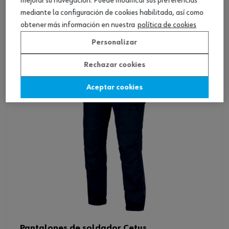
mejorar su navegación. Puede modificar sus preferencias
mediante la configuración de cookies habilitada, así como
Ver producto
obtener más información en nuestra
política de cookies
Personalizar
Rechazar cookies
Aceptar cookies
Pantalones de soldador Cetus