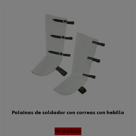
Categoría
II
Tamaño FR/ES/PT/BE
3XL
Estándar EN
1149-5
Peso del producto (por artículo)
600.000 g
ISO
1161111612
ISO 11611, ISO 11612, EN
Normas
1149-5
Polainas de soldador con correas con hebilla
Ver producto