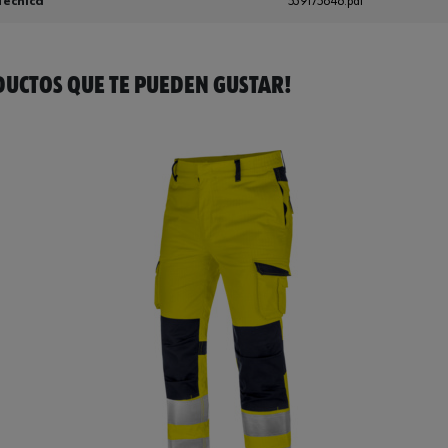
Técnica
539175648.pdf
UCTOS QUE TE PUEDEN GUSTAR!