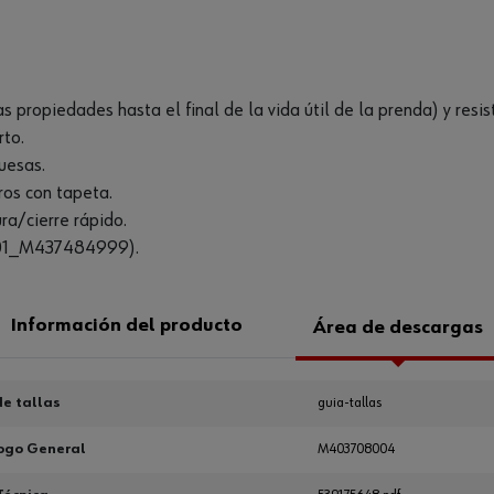
 propiedades hasta el final de la vida útil de la prenda) y resis
rto.
ruesas.
eros con tapeta.
ra/cierre rápido.
PR01_M437484999).
Información del producto
Área de descargas
e tallas
guia-tallas
ogo General
M403708004