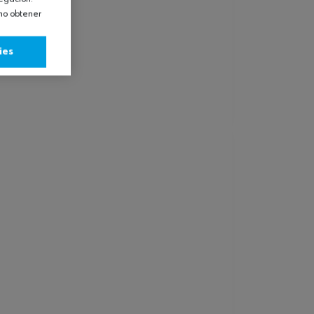
omo obtener
ies