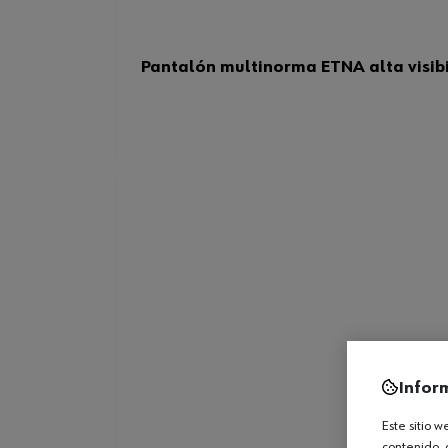
Pantalón multinorma ETNA alta visib
Infor
Este sitio 
contenido, 