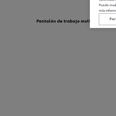
Puede modif
más inform
Per
Pantalón de trabajo multinorma para