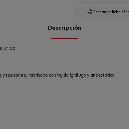
Descargar ficha téc
CANTIDAD
UE
Descripción
INO XXL
y resistente, fabricado con tejido ignífugo y antiestático.