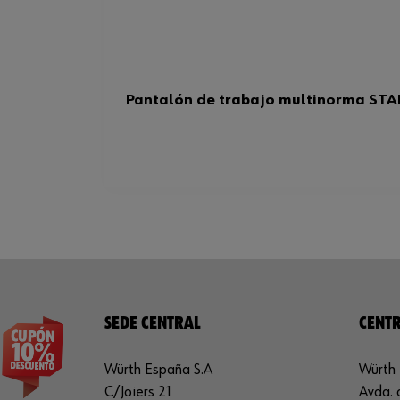
Pantalón de trabajo multinorma STA
SEDE CENTRAL
CENTR
Würth España S.A
Würth 
C/Joiers 21
Avda. 