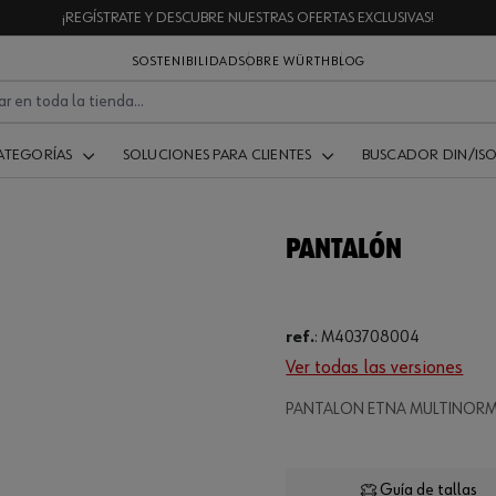
¡REGÍSTRATE Y DESCUBRE NUESTRAS OFERTAS EXCLUSIVAS!
SOSTENIBILIDAD
SOBRE WÜRTH
BLOG
ATEGORÍAS
SOLUCIONES PARA CLIENTES
BUSCADOR DIN/IS
PANTALÓN
ref.
:
M403708004
Ver todas las versiones
Loading...
PANTALON ETNA MULTINORM
Guía de tallas