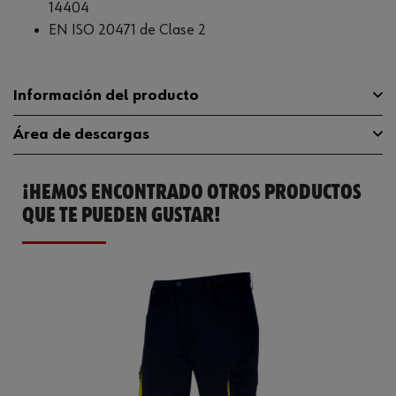
14404
EN ISO 20471 de Clase 2
Información del producto
Área de descargas
60% algodón, 40%
Material
poliéster
¡HEMOS ENCONTRADO OTROS PRODUCTOS
Guía de tallas
guia-tallas
Planchar a temperatura
QUE TE PUEDEN GUSTAR!
Instrucciones para el cuidado
baja
Catálogo General
M410114421
Lavable a
60°C
Ficha Técnica
247828787.pdf
Azul marinoNaranja
Color
fluorescente
Tamaño
44
Peso del tejido por m2
230 g