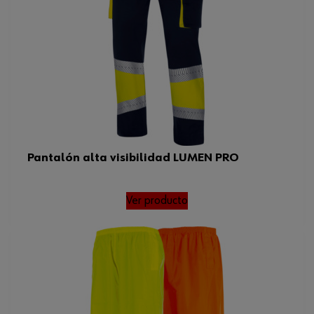
Tamaño FR/ES/PT/BE
38
Estándar EN
20471
Peso del producto (por artículo)
500.000 g
Normas
EN 20471
Pantalón alta visibilidad LUMEN PRO
Ver producto