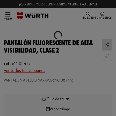
¡REGÍSTRATE Y DESCUBRE NUESTRAS OFERTAS EXCLUSIVAS!
BUSCAR
INICIAR SESIÓN
MENÚ
Loading...
PANTALÓN FLUORESCENTE DE ALTA
Comp
VISIBILIDAD, CLASE 2
ref.
:
M410114421
Ver todas las versiones
PANTALON AV FLUO NAR/MARINO 38 (44)
Loading...
Guía de tallas
Ver catálogo
CANTIDAD
UE