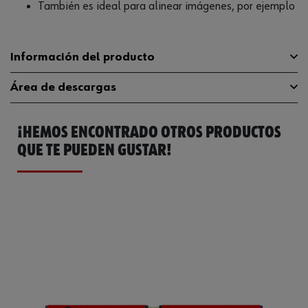
También es ideal para alinear imágenes, por ejemplo
Información del producto
Área de descargas
Material
ALU
¡HEMOS ENCONTRADO OTROS PRODUCTOS
Superficie
PWD
Catálogo General
0714644924
QUE TE PUEDEN GUSTAR!
Longitud
104 cm
Anchura
25 mm
Color
Negro
Exactitud de medición (por
0.5 mm/m
longitud)
Peso del producto (por artículo)
820.000 g