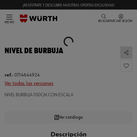
¡REGÍSTRATE Y DESCUBRE NUESTRAS OFERTAS EXCLUSIVAS!
BUSCAR
INICIAR SESIÓN
MENÚ
Loading...
NIVEL DE BURBUJA
Comp
ref.
:
0714644924
Ver todas las versiones
NIVEL BURBUJA 100CM CON ESCALA
Loading...
Ver catálogo
CANTIDAD
Descripción
UE