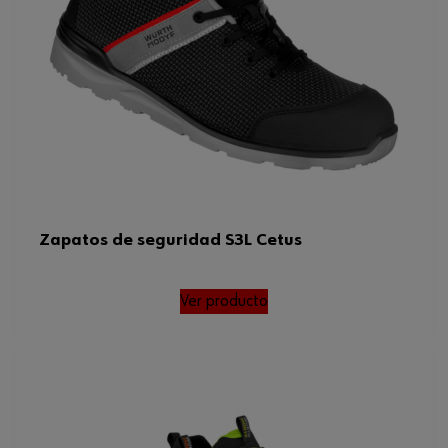
Peso del producto (por artículo)
1050.000 g
ISO
20345:2022
ISO 20345:2022, EN 20345,
Normas
SR , FO , DGUV 112-191
Zapatos de seguridad S3L Cetus
Ver producto