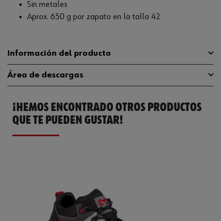
Sin metales
Aprox. 650 g por zapato en la talla 42
Información del producto
Área de descargas
Categoría sobre seguridad
S3L
¡HEMOS ENCONTRADO OTROS PRODUCTOS
10,5 (calzado de seguridad
Guía de tallas
guia-tallas
Anchura de patas
de ancho estándar)
QUE TE PUEDEN GUSTAR!
Catálogo General
M418114037
Material del forro
Textile
Ficha Técnica
32410609.pdf
Sin metal
Sí
Material de la suela exterior
PU
Material de la puntera protectora
Plástico
Color
Gris