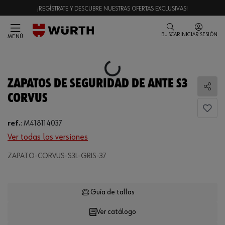
¡REGÍSTRATE Y DESCUBRE NUESTRAS OFERTAS EXCLUSIVAS!
BUSCAR
INICIAR SESIÓN
MENÚ
Loading...
ZAPATOS DE SEGURIDAD DE ANTE S3
Comp
CORVUS
ref.
:
M418114037
Ver todas las versiones
ZAPATO-CORVUS-S3L-GRIS-37
Loading...
Guía de tallas
Ver catálogo
CANTIDAD
UE