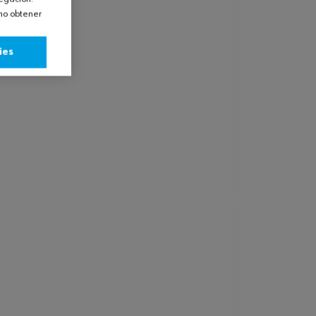
omo obtener
ies