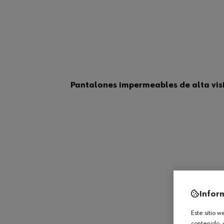
Pantalones impermeables de alta vis
Infor
Este sitio 
contenido, 