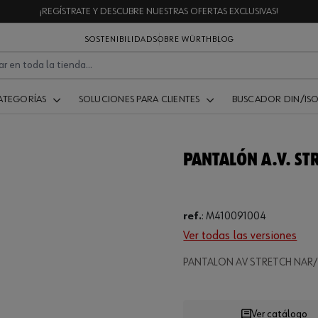
¡REGÍSTRATE Y DESCUBRE NUESTRAS OFERTAS EXCLUSIVAS!
SOSTENIBILIDAD
SOBRE WÜRTH
BLOG
ATEGORÍAS
SOLUCIONES PARA CLIENTES
BUSCADOR DIN/IS
PANTALÓN A.V. ST
ref.
:
M410091004
Ver todas las versiones
.
PANTALON AV STRETCH NAR/
Loading
Ver catálogo