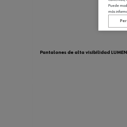
Puede modif
más inform
Per
Pantalones de alta visibilidad LUMEN