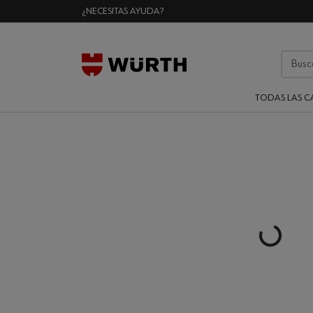
¿NECESITAS AYUDA?
TODAS LAS C
Loading..