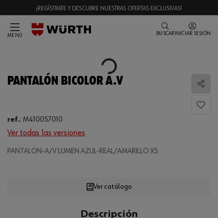
¡REGÍSTRATE Y DESCUBRE NUESTRAS OFERTAS EXCLUSIVAS!
BUSCAR
INICIAR SESIÓN
MENÚ
Loading...
PANTALÓN BICOLOR A.V
Comp
ref.
:
M410057010
Ver todas las versiones
PANTALON-A/V LUMEN AZUL-REAL/AMARILLO XS
Loading...
Ver catálogo
CANTIDAD
Descripción
UE