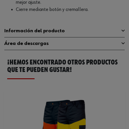
mejor ajuste.
Cierre mediante botón y cremallera.
Información del producto
Área de descargas
Peso del producto (por artículo)
1.000 g
¡HEMOS ENCONTRADO OTROS PRODUCTOS
Catálogo General
M410057010
QUE TE PUEDEN GUSTAR!