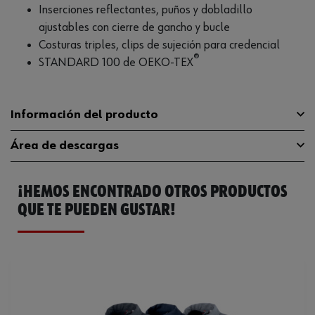
Inserciones reflectantes, puños y dobladillo
ajustables con cierre de gancho y bucle
Costuras triples, clips de sujeción para credencial
®
STANDARD 100 de OEKO-TEX
Información del producto
Área de descargas
72 % algodón, 25 %
Material
poliéster, 3 % elastano
¡HEMOS ENCONTRADO OTROS PRODUCTOS
Guía de tallas
guia-tallas
No limpiar en secoNo
QUE TE PUEDEN GUSTAR!
utilizar lejíaPlanchar a
Catálogo General
M401250002
Instrucciones para el cuidado
temperatura bajaSecado a
baja temperatura
Ficha Técnica
32410256.pdf
Marca de aprobación
Norma OEKO-TEX 100
Lavable a
60°C