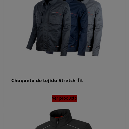
Color
Gris
Tamaño
L
Peso del tejido por m2
260 g
Tamaño FR/ES/PT/BE
L
Código del sistema armonizado
620192000900
Peso del producto (por artículo)
776.000 g
Chaqueta de tejido Stretch-fit
Ver producto