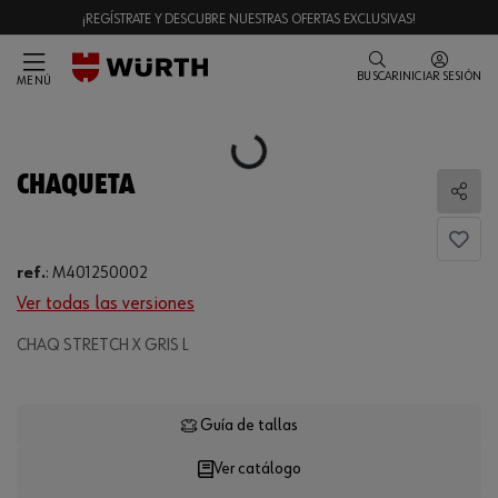
¡REGÍSTRATE Y DESCUBRE NUESTRAS OFERTAS EXCLUSIVAS!
BUSCAR
INICIAR SESIÓN
MENÚ
Loading...
CHAQUETA
Comp
ref.
:
M401250002
Ver todas las versiones
CHAQ STRETCH X GRIS L
Loading...
Guía de tallas
Ver catálogo
CANTIDAD
UE