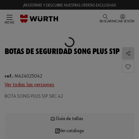
¡REGÍSTRATE Y DESCUBRE NUESTRAS OFERTAS EXCLUSIVAS!
BUSCAR
INICIAR SESIÓN
MENÚ
Loading...
BOTAS DE SEGURIDAD SONG PLUS S1P
Comp
ref.
:
M424025042
Ver todas las versiones
BOTA SONG PLUS S1P SRC 42
Loading...
Guía de tallas
Ver catálogo
CANTIDAD
UE