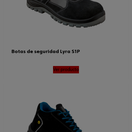
Código del sistema armonizado
640340000000
Peso del producto (por artículo)
1076.000 g
ISO
20345
Normas
ISO 20345, SRC
Botas de seguridad Lyra S1P
Ver producto