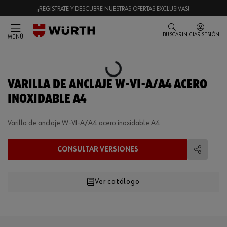
¡REGÍSTRATE Y DESCUBRE NUESTRAS OFERTAS EXCLUSIVAS!
BUSCAR
INICIAR SESIÓN
MENÚ
Loading...
VARILLA DE ANCLAJE W-VI-A/A4 ACERO
INOXIDABLE A4
Varilla de anclaje W-VI-A/A4 acero inoxidable A4
CONSULTAR VERSIONES
Compart
Ver catálogo