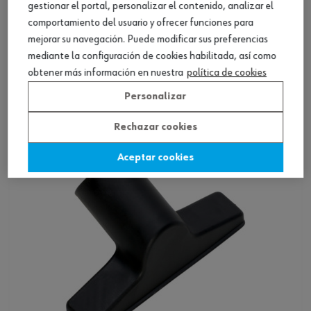
gestionar el portal, personalizar el contenido, analizar el
comportamiento del usuario y ofrecer funciones para
mejorar su navegación. Puede modificar sus preferencias
Boquilla para suelo húmedo/seco
mediante la configuración de cookies habilitada, así como
obtener más información en nuestra
política de cookies
Ver producto
Personalizar
Rechazar cookies
Aceptar cookies