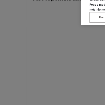
Puede modif
más inform
Per