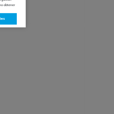
omo obtener
ies