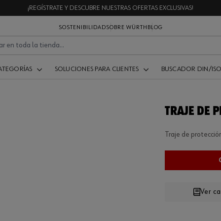
¡REGÍSTRATE Y DESCUBRE NUESTRAS OFERTAS EXCLUSIVAS!
SOSTENIBILIDAD
SOBRE WÜRTH
BLOG
ATEGORÍAS
SOLUCIONES PARA CLIENTES
BUSCADOR DIN/IS
TRAJE DE 
Traje de protecci
Ver c