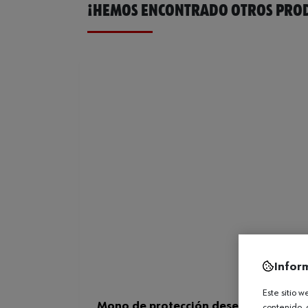
¡HEMOS ENCONTRADO OTROS PROD
Infor
Este sitio 
Mono de protección desechable trans
contenido, 