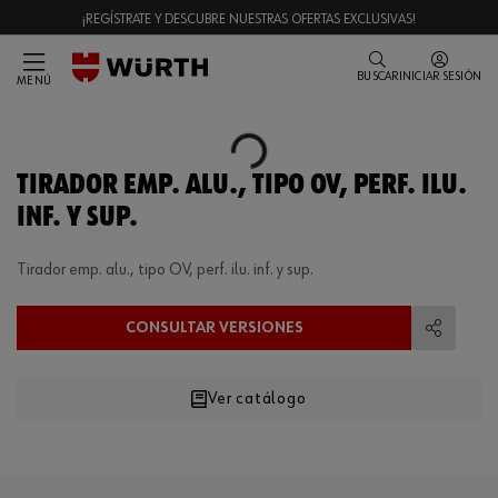
¡REGÍSTRATE Y DESCUBRE NUESTRAS OFERTAS EXCLUSIVAS!
BUSCAR
INICIAR SESIÓN
MENÚ
Loading...
TIRADOR EMP. ALU., TIPO OV, PERF. ILU.
INF. Y SUP.
Tirador emp. alu., tipo OV, perf. ilu. inf. y sup.
CONSULTAR VERSIONES
Compart
Ver catálogo