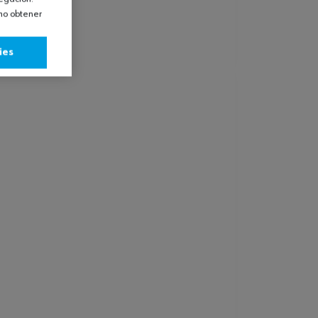
omo obtener
ies