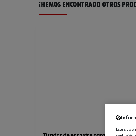
¡HEMOS ENCONTRADO OTROS PROD
Infor
Este sitio 
Tirador de encastre para muebles M
contenido, 