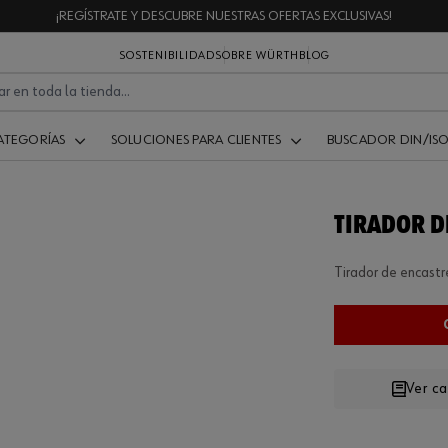
¡REGÍSTRATE Y DESCUBRE NUESTRAS OFERTAS EXCLUSIVAS!
SOSTENIBILIDAD
SOBRE WÜRTH
BLOG
ATEGORÍAS
SOLUCIONES PARA CLIENTES
BUSCADOR DIN/IS
TIRADOR D
Tirador de encast
Ver c