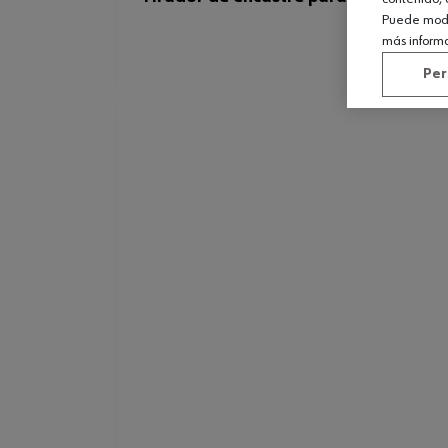
Puede modif
más inform
Per