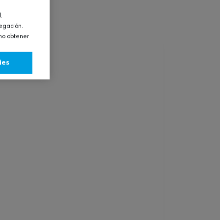
l
vegación.
omo obtener
ies