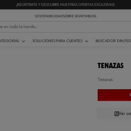
¡REGÍSTRATE Y DESCUBRE NUESTRAS OFERTAS EXCLUSIVAS!
SOSTENIBILIDAD
SOBRE WÜRTH
BLOG
ATEGORÍAS
SOLUCIONES PARA CLIENTES
BUSCADOR DIN/IS
TENAZAS
Tenazas
Ver c