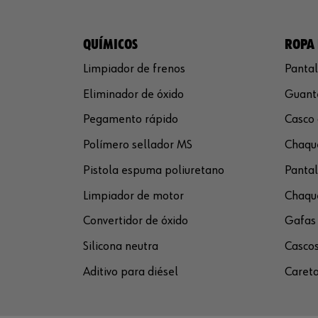
QUÍMICOS
ROPA 
Limpiador de frenos
Pantal
Eliminador de óxido
Guante
Pegamento rápido
Casco 
Polímero sellador MS
Chaque
Pistola espuma poliuretano
Pantal
Limpiador de motor
Chaque
Convertidor de óxido
Gafas 
Silicona neutra
Cascos
Aditivo para diésel
Careta