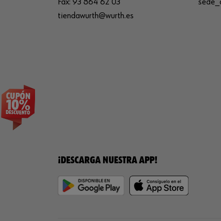
Fax:
93 864 62 03
sede_
tiendawurth@wurth.es
¡DESCARGA NUESTRA APP!