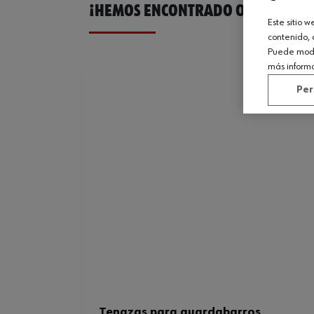
¡HEMOS ENCONTRADO OTROS PROD
Este sitio 
contenido, 
Puede modif
más inform
Per
Tenazas para guardabarros