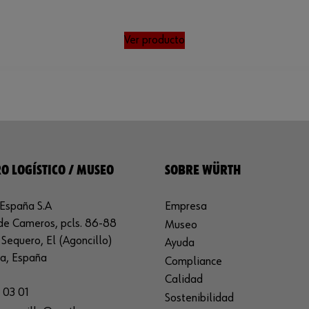
Ver producto
O LOGÍSTICO / MUSEO
SOBRE WÜRTH
España S.A
Empresa
de Cameros, pcls. 86-88
Museo
Sequero, El (Agoncillo)
Ayuda
ja, España
Compliance
Calidad
 03 01
Sostenibilidad