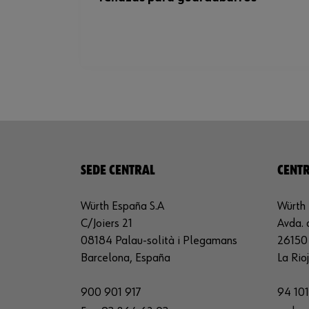
SEDE CENTRAL
CENTR
Würth España S.A
Würth 
C/Joiers 21
Avda. 
08184 Palau-solità i Plegamans
26150 
Barcelona, España
La Rio
900 901 917
94 101