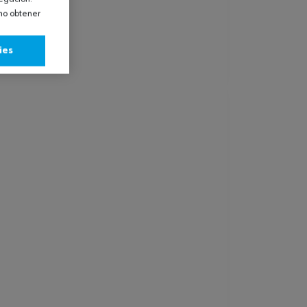
omo obtener
ies