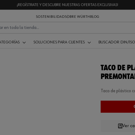
¡REGÍSTRATE Y DESCUBRE NUESTRAS OFERTAS EXCLUSIVAS!
SOSTENIBILIDAD
SOBRE WÜRTH
BLOG
ATEGORÍAS
SOLUCIONES PARA CLIENTES
BUSCADOR DIN/IS
TACO DE PL
PREMONTAD
Taco de plástico c
Ver c