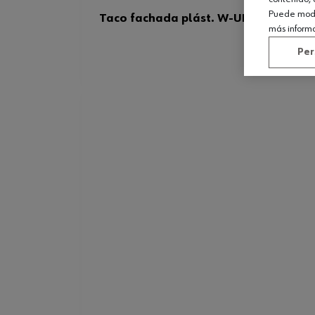
Puede modif
Taco fachada plást. W-UR F8, ac. galv
más inform
Per