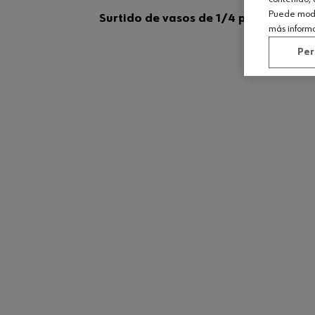
Puede modif
Surtido de vasos de 1/4 pulgada, 42 
más inform
Per