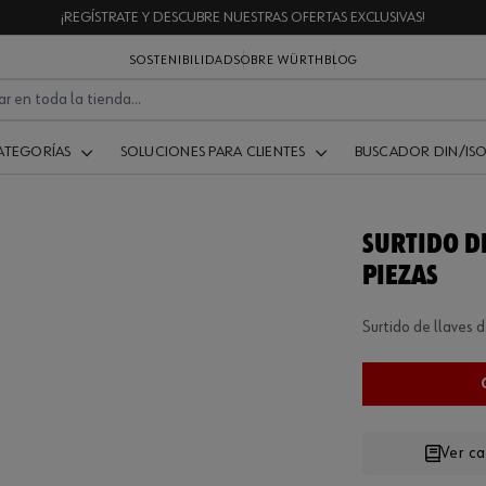
¡REGÍSTRATE Y DESCUBRE NUESTRAS OFERTAS EXCLUSIVAS!
SOSTENIBILIDAD
SOBRE WÜRTH
BLOG
ATEGORÍAS
SOLUCIONES PARA CLIENTES
BUSCADOR DIN/IS
SURTIDO DE
PIEZAS
Surtido de llaves 
Ver c