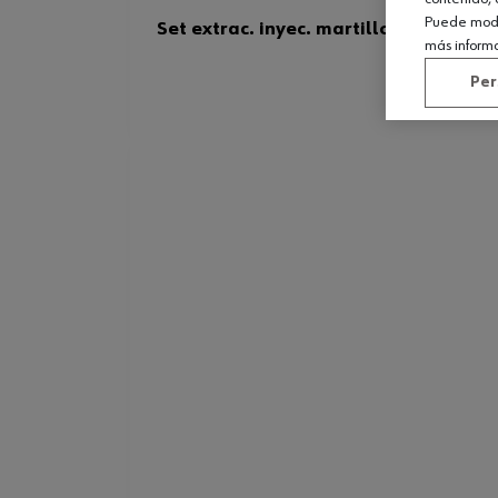
Puede modif
Set extrac. inyec. martillo inercia, 7 
más inform
Per