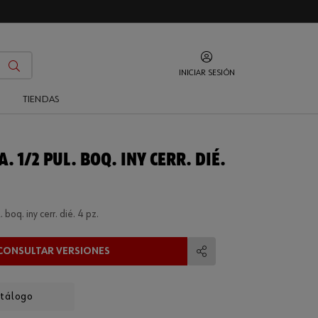
INICIAR SESIÓN
O
TIENDAS
A. 1/2 PUL. BOQ. INY CERR. DIÉ.
. boq. iny cerr. dié. 4 pz.
CONSULTAR VERSIONES
Compartir
atálogo