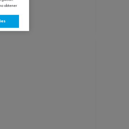
omo obtener
ies