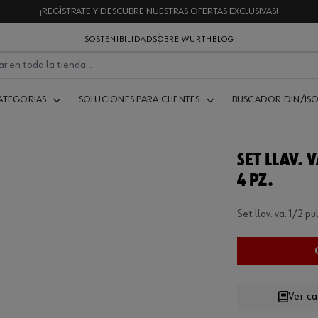
¡REGÍSTRATE Y DESCUBRE NUESTRAS OFERTAS EXCLUSIVAS!
SOSTENIBILIDAD
SOBRE WÜRTH
BLOG
ATEGORÍAS
SOLUCIONES PARA CLIENTES
BUSCADOR DIN/IS
SET LLAV. V
4 PZ.
Set llav. va. 1/2 pul
Ver c