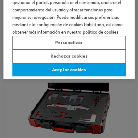
gestionar el portal, personalizar el contenido, analizar el
comportamiento del usuario y ofrecer funciones para
mejorar su navegación. Puede modificar sus preferencias
Set herr. sincr. BMW Vanos 3 pzas.
mediante la configuración de cookies habilitada, así como
obtener más información en nuestra
política de cookies
Ver producto
Personalizar
Rechazar cookies
Aceptar cookies