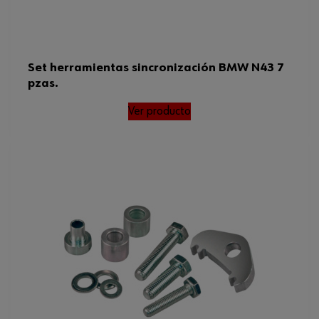
Set herramientas sincronización BMW N43 7
pzas.
Ver producto